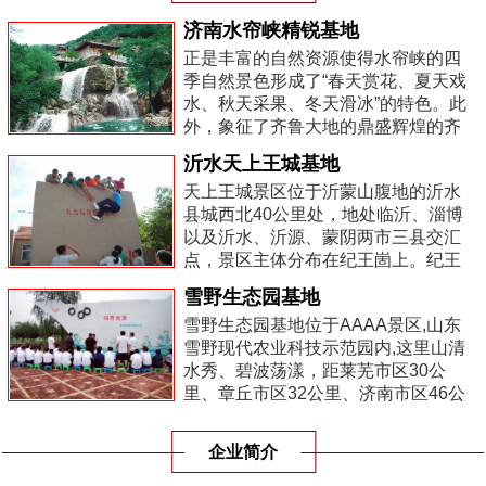
济南水帘峡精锐基地
正是丰富的自然资源使得水帘峡的四
季自然景色形成了“春天赏花、夏天戏
水、秋天采果、冬天滑冰”的特色。此
外，象征了齐鲁大地的鼎盛辉煌的齐
长城遗址和贯穿诸泉、剑柏的秦王李
沂水天上王城基地
世民系列传说，使得景区的人文气息
天上王城景区位于沂蒙山腹地的沂水
更加...
县城西北40公里处，地处临沂、淄博
以及沂水、沂源、蒙阴两市三县交汇
点，景区主体分布在纪王崮上。纪王
崮海拔577.2米，顶部阔大，面积约4
雪野生态园基地
平方公里，南北长数公里，是沂蒙七
雪野生态园基地位于AAAA景区,山东
十二崮中...
雪野现代农业科技示范园内,这里山清
水秀、碧波荡漾，距莱芜市区30公
里、章丘市区32公里、济南市区46公
里，济青南线高速公路雪野出口处既
是，交通便利、风景优美。
企业简介