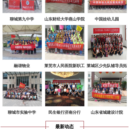
聊城第九中学
山东财经大学燕山学院
中国娃幼儿园
融谐物业
莱芜市人民医院新职工
莱城区少先队辅导员拓
拓展训练
展训练
聊城市实验中学
民生银行济南分行
山东省城建设计院
最新动态