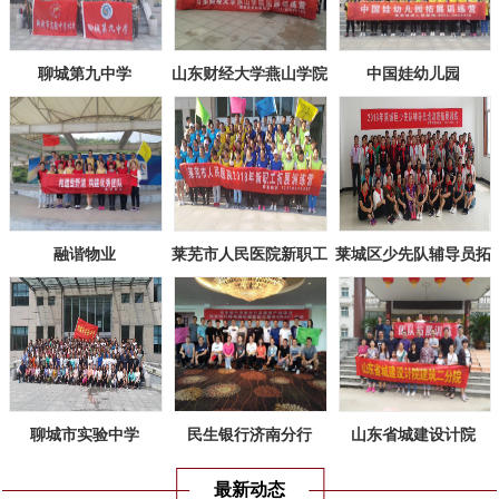
聊城第九中学
山东财经大学燕山学院
中国娃幼儿园
融谐物业
莱芜市人民医院新职工
莱城区少先队辅导员拓
拓展训练
展训练
聊城市实验中学
民生银行济南分行
山东省城建设计院
最新动态