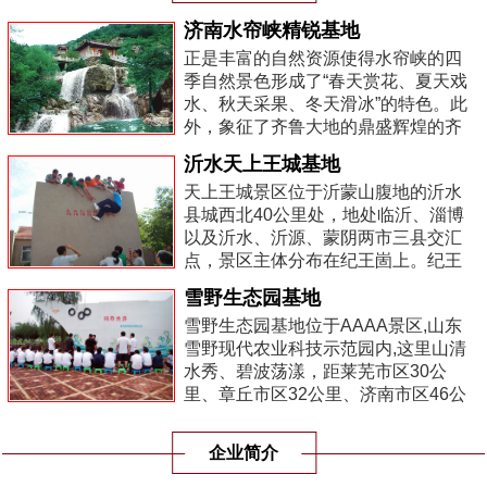
济南水帘峡精锐基地
正是丰富的自然资源使得水帘峡的四
季自然景色形成了“春天赏花、夏天戏
水、秋天采果、冬天滑冰”的特色。此
外，象征了齐鲁大地的鼎盛辉煌的齐
长城遗址和贯穿诸泉、剑柏的秦王李
沂水天上王城基地
世民系列传说，使得景区的人文气息
天上王城景区位于沂蒙山腹地的沂水
更加...
县城西北40公里处，地处临沂、淄博
以及沂水、沂源、蒙阴两市三县交汇
点，景区主体分布在纪王崮上。纪王
崮海拔577.2米，顶部阔大，面积约4
雪野生态园基地
平方公里，南北长数公里，是沂蒙七
雪野生态园基地位于AAAA景区,山东
十二崮中...
雪野现代农业科技示范园内,这里山清
水秀、碧波荡漾，距莱芜市区30公
里、章丘市区32公里、济南市区46公
里，济青南线高速公路雪野出口处既
是，交通便利、风景优美。
企业简介