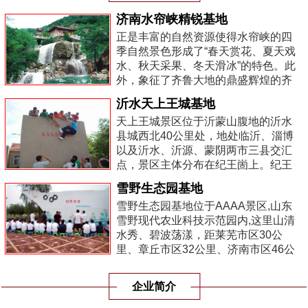
济南水帘峡精锐基地
正是丰富的自然资源使得水帘峡的四
季自然景色形成了“春天赏花、夏天戏
水、秋天采果、冬天滑冰”的特色。此
外，象征了齐鲁大地的鼎盛辉煌的齐
长城遗址和贯穿诸泉、剑柏的秦王李
沂水天上王城基地
世民系列传说，使得景区的人文气息
天上王城景区位于沂蒙山腹地的沂水
更加...
县城西北40公里处，地处临沂、淄博
以及沂水、沂源、蒙阴两市三县交汇
点，景区主体分布在纪王崮上。纪王
崮海拔577.2米，顶部阔大，面积约4
雪野生态园基地
平方公里，南北长数公里，是沂蒙七
雪野生态园基地位于AAAA景区,山东
十二崮中...
雪野现代农业科技示范园内,这里山清
水秀、碧波荡漾，距莱芜市区30公
里、章丘市区32公里、济南市区46公
里，济青南线高速公路雪野出口处既
是，交通便利、风景优美。
企业简介