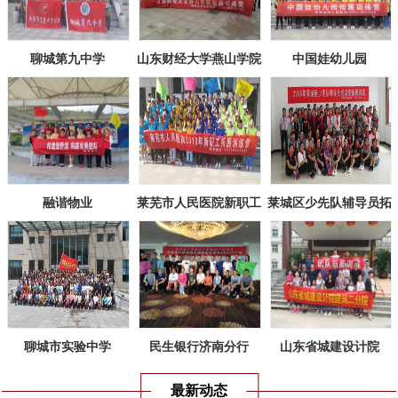
聊城第九中学
山东财经大学燕山学院
中国娃幼儿园
融谐物业
莱芜市人民医院新职工
莱城区少先队辅导员拓
拓展训练
展训练
聊城市实验中学
民生银行济南分行
山东省城建设计院
最新动态